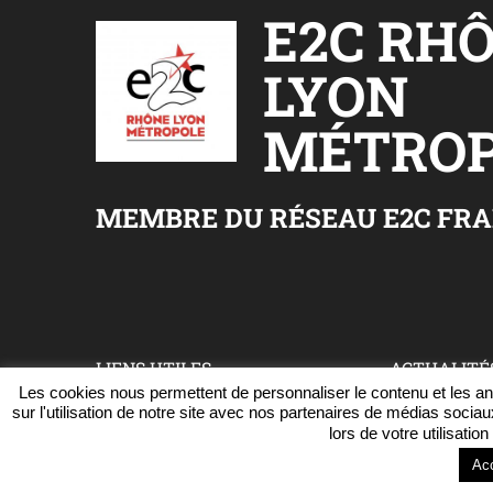
E2C RH
LYON
MÉTROP
MEMBRE DU RÉSEAU E2C FR
LIENS UTILES
ACTUALITÉ
Les cookies nous permettent de personnaliser le contenu et les ann
sur l'utilisation de notre site avec nos partenaires de médias sociau
Accueil
Nos actualités
lors de votre utilisati
S’inscrire
Revue de presse
Ac
Contact