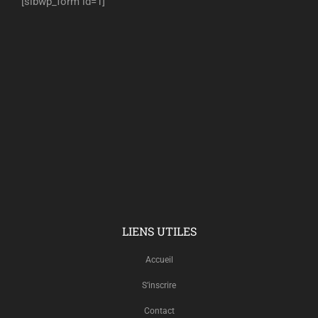
[sibwp_form id=1]
LIENS UTILES
Accueil
S’inscrire
Contact