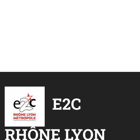
E2C
RHÔNE LYON